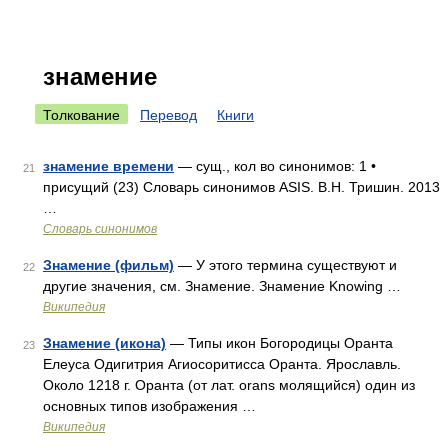
знамение
Толкование
Перевод
Книги
знамение времени
— сущ., кол во синонимов: 1 •
21
присущий (23) Словарь синонимов ASIS. В.Н. Тришин. 2013
…
Словарь синонимов
Знамение (фильм)
— У этого термина существуют и
22
другие значения, см. Знамение. Знамение Knowing …
Википедия
Знамение (икона)
— Типы икон Богородицы Оранта
23
Елеуса Одигитрия Агиосоритисса Оранта. Ярославль.
Около 1218 г. Оранта (от лат. orans молящийся) один из
основных типов изображения …
Википедия