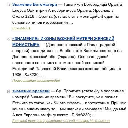
Знамение Богоматери
— Типы икон Богородицы Оранта
24
Елеуса Одигитрия Агиосоритисса Оранта. Ярославль.
Около 1218 г. Оранта (от лат. orans молящийся) один из
основных типов изображения …
Википедия
«ЗНАМЕНИЕ» ИКОНЫ БОЖИЕЙ МАТЕРИ ЖЕНСКИЙ
25
МОНАСТЫРЬ
— (Днепропетровской и Павлоградской
епархии), находится в с. Вербовском Васильковского р на
Днепропетровской обл. (Украина). Основан вдовой
надворного советника потомственной дворянкой
Екатериной Павловной Василенко как женская община, с
1906 г.&#8230; …
Православная энциклопедия
знамение времени
— Ср. Прочтите (статейку в последнем
26
номере)! Знамение времени! Вы раскусите, чем пахнет!
Есть что то такое, как бы это сказать... протестация. Пришел
конец нашему квасу то... мы шапками закидаем! Мы, да мы!
А вся Европа нам фигу кажет... П.&#8230; …
Большой толково-фразеологический словарь Михельсона