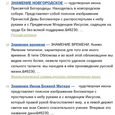
ЗНАМЕНИЕ НОВГОРОДСКОЕ
— чудотворная икона
27
Пресвятой Богородицы. Находилась в новгородском
соборе. Представляет собой поясное изображение
Пречистой Девы Богоматери с распростертыми к небу
руками и с Предвечным Младенцем Иисусом, сидящим на
груди Ее без всякой поддержки.&#8230; …
Русская история
Знамение времени
— ЗНАМЕНИЕ ВРЕМЕНИ. Книжн.
28
Явление типичное, характерное для того или иного
времени. В типе Обломова и во всей этой обломовщине мы
видим нечто более, нежели просто удачное создание
сильного таланта: мы находим в нём произведение русской
жизни,&#8230; …
Фразеологический словарь русского литературного языка
Знамение Икона Божией Матери
— чудотворная икона
29
представляет поясное изображение Богоматери с
простертыми к небу руками и с младенцем Иисусом,
который правой рукой благословляет мир, а в левой держит
свиток как знак Своего спасительного учения. Впервые это
название дано&#8230; …